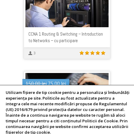
inițial
curent
a
este:
fost:
400,00 lei.
450,00 lei.
CCNA 1 Routing & Switching – Introduction
to Networks – cu participare
3
Prețul
Prețul
150,00
lei
75,00
lei
inițial
curent
Utilizam fişiere de tip cookie pentru a personaliza și îmbunătăți
a
este:
experiența pe site. Politicile au fost actualizate pentru a
fost:
75,00 lei.
integra cele mai recente modificări propuse de Regulamentul
(UE) 2016/679 privind protecția datelor cu caracter personal.
150,00 lei.
Înainte de a continua navigarea pe website te rugăm să aloci
timpul necesar pentru a citi conținutul Politicii de Cookie. Prin
CCNA 1 Routing & Switching – Introduction
continuarea navigării pe website confirmi acceptarea utilizării
to Networks – exclusiv online
fişierelor de tip cookie.