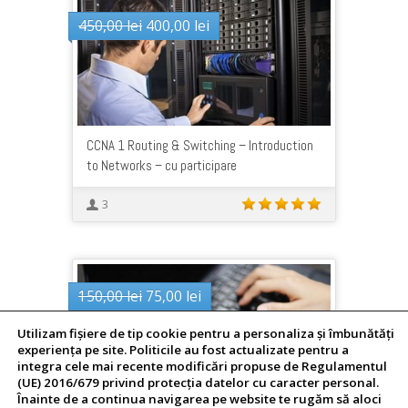
Prețul
Prețul
450,00
lei
400,00
lei
inițial
curent
a
este:
fost:
400,00 lei.
450,00 lei.
CCNA 1 Routing & Switching – Introduction
to Networks – cu participare
3
Prețul
Prețul
150,00
lei
75,00
lei
inițial
curent
Utilizam fişiere de tip cookie pentru a personaliza și îmbunătăți
a
este:
experiența pe site. Politicile au fost actualizate pentru a
fost:
75,00 lei.
integra cele mai recente modificări propuse de Regulamentul
150,00 lei.
(UE) 2016/679 privind protecția datelor cu caracter personal.
Înainte de a continua navigarea pe website te rugăm să aloci