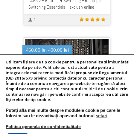
CCNA 2 – Routing & Switching – Routing and
Switching Essentials – exclusiv online
1
Prețul
Prețul
450,00
lei
400,00
lei
inițial
curent
Utilizam fişiere de tip cookie pentru a personaliza și îmbunătăți
a
este:
experiența pe site. Politicile au fost actualizate pentru a
fost:
400,00 lei.
integra cele mai recente modificări propuse de Regulamentul
450,00 lei.
(UE) 2016/679 privind protecția datelor cu caracter personal.
Înainte de a continua navigarea pe website te rugăm să aloci
timpul necesar pentru a citi conținutul Politicii de Cookie. Prin
CCNA 1 Routing & Switching – Introduction
continuarea navigării pe website confirmi acceptarea utilizării
to Networks – cu participare
fişierelor de tip cookie.
3
Puteți afla mai multe despre modulele cookie pe care le
folosim sau le dezactivați apasand butonul
setari
.
Politica generala de confidentialitate