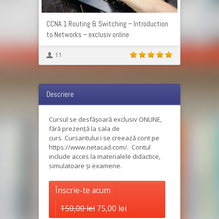
CCNA 1 Routing & Switching – Introduction
to Networks – exclusiv online
11
Descriere
Cursul se desfășoară exclusiv ONLINE,
fără prezență la sala de
curs. Cursantului i se creează cont pe
https://www.netacad.com/. Contul
include acces la materialele didactice,
simulatoare și examene.
Înscrie-te acum
Prețul inițial a fost: 150,00 lei.
Prețul curent este: 75,00 l
150,00
lei
75,00
lei