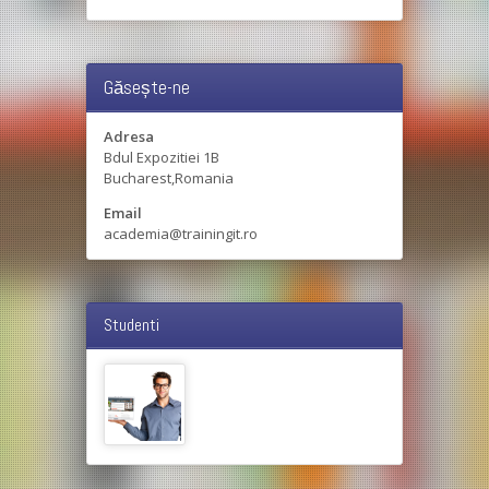
Găsește-ne
Adresa
Bdul Expozitiei 1B
Bucharest,Romania
Email
academia@trainingit.ro
Studenti